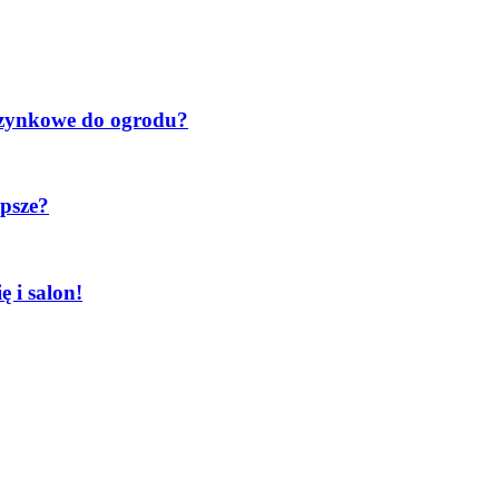
oczynkowe do ogrodu?
psze?
 i salon!