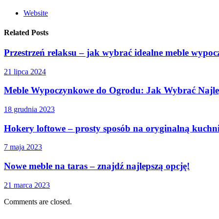
Website
Related Posts
Przestrzeń relaksu – jak wybrać idealne meble wyp
21 lipca 2024
Meble Wypoczynkowe do Ogrodu: Jak Wybrać Najle
18 grudnia 2023
Hokery loftowe – prosty sposób na oryginalną kuchnię
7 maja 2023
Nowe meble na taras – znajdź najlepszą opcję!
21 marca 2023
Comments are closed.