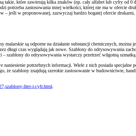
ą takie, które zawierają kilka znaków (np. cały alfabet lub cyfry od 0 do
i potrzeba zastosowania innej wielkości, której nie ma w ofercie dr
aków – jeśli w proponowanej, zazwyczaj bardzo bogatej ofercie drukarni
 malarskie są odporne na działanie substancji chemicznych, można je 
 przez długi czas wyglądają jak nowe. Szablony do odrysowywania zach
i – szablony do odrysowywania wystarczy przetrzeć wilgotną szmatką.
e naniesienie potrzebnych informacji. Wiele z nich posiada specjalne
, że szablony znajdują szerokie zastosowanie w budownictwie, handlu
7,szablony-liter-i-cyfr.html
.