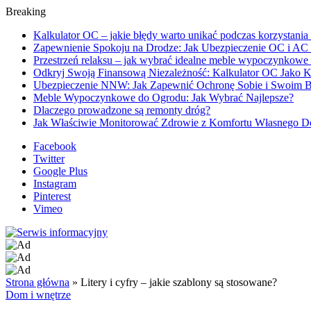
Breaking
Kalkulator OC – jakie błędy warto unikać podczas korzystania 
Zapewnienie Spokoju na Drodze: Jak Ubezpieczenie OC i A
Przestrzeń relaksu – jak wybrać idealne meble wypoczynkowe
Odkryj Swoją Finansową Niezależność: Kalkulator OC Jako
Ubezpieczenie NNW: Jak Zapewnić Ochronę Sobie i Swoim B
Meble Wypoczynkowe do Ogrodu: Jak Wybrać Najlepsze?
Dlaczego prowadzone są remonty dróg?
Jak Właściwie Monitorować Zdrowie z Komfortu Własnego 
Facebook
Twitter
Google Plus
Instagram
Pinterest
Vimeo
Strona główna
»
Litery i cyfry – jakie szablony są stosowane?
Dom i wnętrze