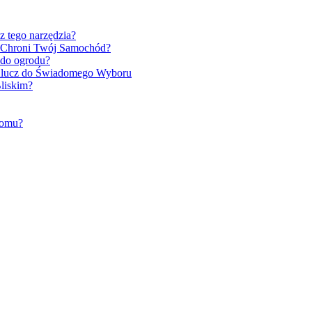
z tego narzędzia?
C Chroni Twój Samochód?
 do ogrodu?
 Klucz do Świadomego Wyboru
liskim?
Domu?