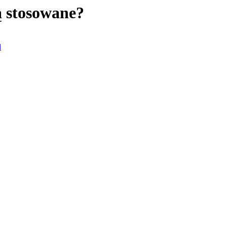
są stosowane?
l