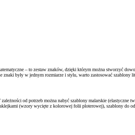
le matematyczne – to zestaw znaków, dzięki którym można stworzyć dowo
 znaki były w jednym rozmiarze i stylu, warto zastosować szablony lite
 W zależności od potrzeb można nabyć szablony malarskie (elastyczne 
naklejkami (wzory wycięte z kolorowej folii ploterowej), szablony do 