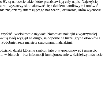
 9), są nareszcie takie, które przedstawiają cały napis. Najczęściej
ukarni, wystarczy skontaktować się z działem handlowym i omówić
, nie znajdziemy interesującego nas wzoru, drukarnia, która wychodzi
czyścić i wielokrotnie używać. Natomiast naklejki z wytrzymałej
owują swój wygląd na długo, są odporne na tusze, gryfle ołówków i
 Podobnie rzecz ma się z szablonami malarskimi.
 podziałki, dzięki któremu szablon łatwo wypoziomować i umieścić
, w biurach – bez informacji funkcjonowanie w dzisiejszym świecie