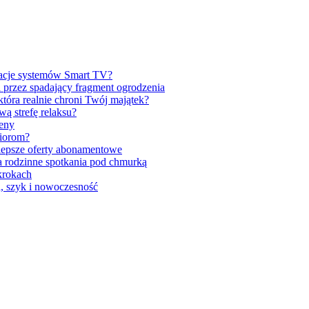
zacje systemów Smart TV?
 przez spadający fragment ogrodzenia
tóra realnie chroni Twój majątek?
ą strefę relaksu?
ceny
iorom?
lepsze oferty abonamentowe
a rodzinne spotkania pod chmurką
krokach
a, szyk i nowoczesność