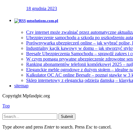
18 grudnia 2023
mtsolutions.com.pl
Czy internet może zwalniać przez automatyczne aktuali
Ubezpieczenie samochodu a szkoda po uszkodzeniu auta
Porównywarka ubezpieczeń online – jak wybrać polisę, k
Industrialny kącik kawowy w domu – jak stworzyć stylow
Beesafe Ubezpieczenia Samochodu – sprawdź zakres i 
W czym pomaga prywatne ubezpieczenie zdrowotne sen
Ranking abonamentów telefonii komórkowej 2025 – naj
Eleganckie meble ogrodowe z dużym stołem – idealne n
Kalkulator OC AC online Beesafe – poznaj stawkę w 3 
Sklep internetowy z elegancką odzieżą damską – klasyk
sitemap
Copyright Mpfasdpic.org
Top
Submit
Type above and press
Enter
to search. Press
Esc
to cancel.