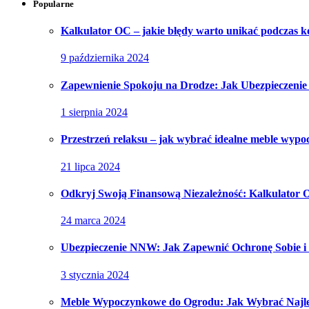
Popularne
Kalkulator OC – jakie błędy warto unikać podczas ko
9 października 2024
Zapewnienie Spokoju na Drodze: Jak Ubezpieczeni
1 sierpnia 2024
Przestrzeń relaksu – jak wybrać idealne meble wyp
21 lipca 2024
Odkryj Swoją Finansową Niezależność: Kalkulator
24 marca 2024
Ubezpieczenie NNW: Jak Zapewnić Ochronę Sobie i
3 stycznia 2024
Meble Wypoczynkowe do Ogrodu: Jak Wybrać Najl