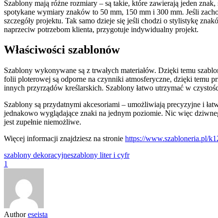
Szablony mają różne rozmiary – są takie, które zawierają jeden znak, s
spotykane wymiary znaków to 50 mm, 150 mm i 300 mm. Jeśli zachodz
szczegóły projektu. Tak samo dzieje się jeśli chodzi o stylistykę zn
naprzeciw potrzebom klienta, przygotuje indywidualny projekt.
Właściwości szablonów
Szablony wykonywane są z trwałych materiałów. Dzięki temu szablony
folii ploterowej są odporne na czynniki atmosferyczne, dzięki temu
innych przyrządów kreślarskich. Szablony łatwo utrzymać w czystośc
Szablony są przydatnymi akcesoriami – umożliwiają precyzyjne i łatw
jednakowo wyglądające znaki na jednym poziomie. Nic więc dziwnego
jest zupełnie niemożliwe.
Więcej informacji znajdziesz na stronie
https://www.szabloneria.pl/k12
szablony dekoracyjne
szablony liter i cyfr
1
Author
eseista