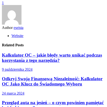
1
Author
eseista
Website
Related Posts
Kalkulator OC – jakie błędy warto unikać podczas
korzystania z tego narzędzia?
9 października 2024
Odkryj Swoją Finansową Niezależność: Kalkulator
OC Jako Klucz do Świadomego Wyboru
24 marca 2024
Przegląd auta na jesień – o czym powinien pamiętać