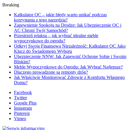
Breaking
Kalkulator OC – jakie błędy warto unikać podczas
korzystania z tego narzędzia?
Zapewnienie Spokoju na Drodze: Jak Ubezpieczenie OC i
AC Chroni Twój Samochód?
Przestrzeń relaksu – jak wybrać idealne meble
wypoczynkowe do ogrodu?
Odkryj Swoją Finansową Niezależność: Kalkulator OC Jako
Klucz do Świadomego Wyboru
Ubezpieczenie NNW: Jak Zapewnić Ochronę Sobie i Swoim
Bliskim?
Meble Wypoczynkowe do Ogrodu: Jak Wybrać Najlepsze?
Dlaczego prowadzone są remonty dróg?
Jak Właściwie Monitorować Zdrowie z Komfortu Własnego
Domu?
Facebook
Twitter
Google Plus
Instagram
Pinterest
Vimeo