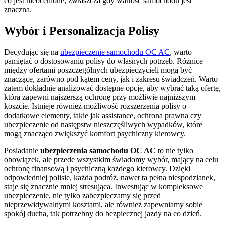
co jest nieocenione, zwłaszcza gdy wartość samochodu jest
znaczna.
Wybór i Personalizacja Polisy
Decydując się na
ubezpieczenie samochodu OC AC
, warto
pamiętać o dostosowaniu polisy do własnych potrzeb. Różnice
między ofertami poszczególnych ubezpieczycieli mogą być
znaczące, zarówno pod kątem ceny, jak i zakresu świadczeń. Warto
zatem dokładnie analizować dostępne opcje, aby wybrać taką ofertę,
która zapewni najszerszą ochronę przy możliwie najniższym
koszcie. Istnieje również możliwość rozszerzenia polisy o
dodatkowe elementy, takie jak assistance, ochrona prawna czy
ubezpieczenie od następstw nieszczęśliwych wypadków, które
mogą znacząco zwiększyć komfort psychiczny kierowcy.
Posiadanie
ubezpieczenia samochodu OC AC
to nie tylko
obowiązek, ale przede wszystkim świadomy wybór, mający na celu
ochronę finansową i psychiczną każdego kierowcy. Dzięki
odpowiedniej polisie, każda podróż, nawet ta pełna niespodzianek,
staje się znacznie mniej stresująca. Inwestując w kompleksowe
ubezpieczenie, nie tylko zabezpieczamy się przed
nieprzewidywalnymi kosztami, ale również zapewniamy sobie
spokój ducha, tak potrzebny do bezpiecznej jazdy na co dzień.