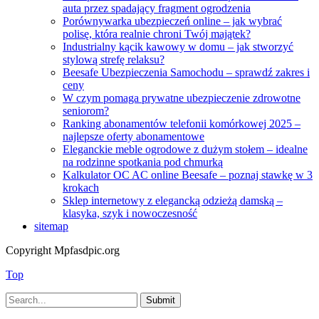
auta przez spadający fragment ogrodzenia
Porównywarka ubezpieczeń online – jak wybrać
polisę, która realnie chroni Twój majątek?
Industrialny kącik kawowy w domu – jak stworzyć
stylową strefę relaksu?
Beesafe Ubezpieczenia Samochodu – sprawdź zakres i
ceny
W czym pomaga prywatne ubezpieczenie zdrowotne
seniorom?
Ranking abonamentów telefonii komórkowej 2025 –
najlepsze oferty abonamentowe
Eleganckie meble ogrodowe z dużym stołem – idealne
na rodzinne spotkania pod chmurką
Kalkulator OC AC online Beesafe – poznaj stawkę w 3
krokach
Sklep internetowy z elegancką odzieżą damską –
klasyka, szyk i nowoczesność
sitemap
Copyright Mpfasdpic.org
Top
Submit