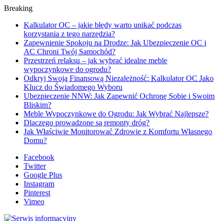
Breaking
Kalkulator OC – jakie błędy warto unikać podczas
korzystania z tego narzędzia?
Zapewnienie Spokoju na Drodze: Jak Ubezpieczenie OC i
AC Chroni Twój Samochód?
Przestrzeń relaksu – jak wybrać idealne meble
wypoczynkowe do ogrodu?
Odkryj Swoją Finansową Niezależność: Kalkulator OC Jako
Klucz do Świadomego Wyboru
Ubezpieczenie NNW: Jak Zapewnić Ochronę Sobie i Swoim
Bliskim?
Meble Wypoczynkowe do Ogrodu: Jak Wybrać Najlepsze?
Dlaczego prowadzone są remonty dróg?
Jak Właściwie Monitorować Zdrowie z Komfortu Własnego
Domu?
Facebook
Twitter
Google Plus
Instagram
Pinterest
Vimeo