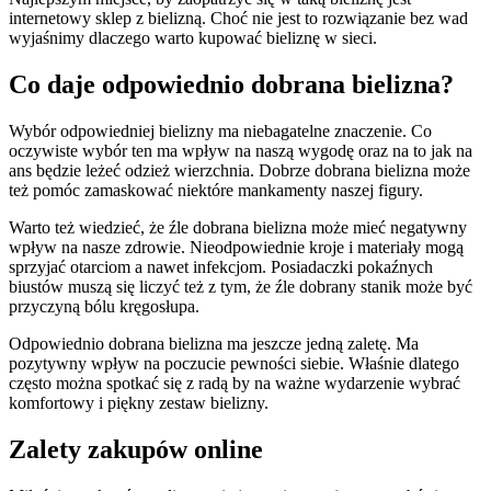
internetowy sklep z bielizną. Choć nie jest to rozwiązanie bez wad
wyjaśnimy dlaczego warto kupować bieliznę w sieci.
Co daje odpowiednio dobrana bielizna?
Wybór odpowiedniej bielizny ma niebagatelne znaczenie. Co
oczywiste wybór ten ma wpływ na naszą wygodę oraz na to jak na
ans będzie leżeć odzież wierzchnia. Dobrze dobrana bielizna może
też pomóc zamaskować niektóre mankamenty naszej figury.
Warto też wiedzieć, że źle dobrana bielizna może mieć negatywny
wpływ na nasze zdrowie. Nieodpowiednie kroje i materiały mogą
sprzyjać otarciom a nawet infekcjom. Posiadaczki pokaźnych
biustów muszą się liczyć też z tym, że źle dobrany stanik może być
przyczyną bólu kręgosłupa.
Odpowiednio dobrana bielizna ma jeszcze jedną zaletę. Ma
pozytywny wpływ na poczucie pewności siebie. Właśnie dlatego
często można spotkać się z radą by na ważne wydarzenie wybrać
komfortowy i piękny zestaw bielizny.
Zalety zakupów online