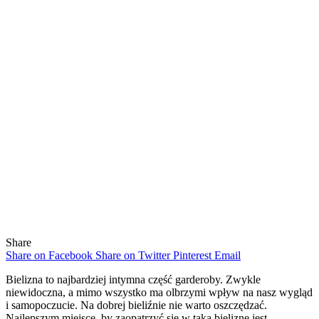
Share
Share on Facebook
Share on Twitter
Pinterest
Email
Bielizna to najbardziej intymna część garderoby. Zwykle
niewidoczna, a mimo wszystko ma olbrzymi wpływ na nasz wygląd
i samopoczucie. Na dobrej bieliźnie nie warto oszczędzać.
Najlepszym miejsce, by zaopatrzyć się w taką bieliznę jest