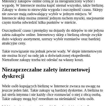
Miłośnicy zakupów online cenią je za nieograniczony wybór i
wygodę. W Internecie można kupić niemal wszystko, także bieliznę.
Zakupy w domu to niezwykła wygoda i oszczędność czasu. Sklepy
nie zawsze mają zadowalający wybór w jednym miejscu. W
Internecie sklep można zmienić jednym ruchem myszki, stacjonarnie
często trzeba odwiedzić kilka punktów w mieście.
Oszczędność czasu i pieniędzy na dojazdy do sklepów to nie jedyna
zaleta zakupów online. Internetowy sklep z bielizną oferuje zwykle
dużo większy asortyment, szerszy wybór rozmiarów oraz bardziej
atrakcyjne ceny.
Takie rozwiązanie ma jednak pewne wady. W slepie internetowym
nie można liczyć na radę jak u doświadczonej ekspedientki.
Nietrafione zakupy trzeba też odesłać na własny koszt.
Niezaprzeczalne zalety internetowej
dyskrecji
Wiele osób kupujących bieliznę w Internecie zwraca na uwagę na
jeszcze jeden fakt. Takie zakupy są bardziej dyskretne. A bielizna to
już strefa intymna i nie każdy chce rozmawiać o niej z obcą osobą.
Takie zakupy mogą być remedium na nieśmiałość wielu osób.