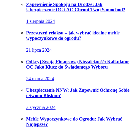
Zapewnienie Spokoju na Drodze: Jak
Ubezpieczenie OC i AC Chroni Twój Samochód?
1 sierpnia 2024
Przestrzeń relaksu – jak wybrać idealne meble
wypoczynkowe do ogrodu?
21 lipca 2024
Odkryj Swoją Finansową Niezależność: Kalkulator
OC Jako Klucz do Świadomego Wyboru
24 marca 2024
Ubezpieczenie NNW: Jak Zapewnić Ochronę Sobie
i Swoim Bliskim?
3 stycznia 2024
Meble Wypoczynkowe do Ogrodu: Jak Wybrać
Najlepsze?