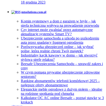
18 grudnia 2023
mtsolutions.com.pl
Komin systemowy a dom z garażem w bryle – jak
strefa techniczna wpływa na prowadzenie przewodu
Czy internet może zwalniać przez automatyczne
aktualizacje systemów Smart TV?
Ubezpieczenie samochodu a szkoda po uszkodzeniu
auta przez spadający fragment ogrodzenia
Porównywarka ubezpieczeń online – jak wybrać
polisę, która realnie chroni Twój majątek?
Industrialny kącik kawowy w domu – jak stworzyć
stylową strefę relaksu?
Beesafe Ubezpieczenia Samochodu – sprawdź zakres i
ceny
W czym pomaga prywatne ubezpieczenie zdrowotne
seniorom?
Ranking abonamentów telefonii komórkowej 2025 –
najlepsze oferty abonamentowe
Eleganckie meble ogrodowe z dużym stołem – idealne
na rodzinne spotkania pod chmurką
Kalkulator OC AC online Beesafe – poznaj stawkę w 3
krokach