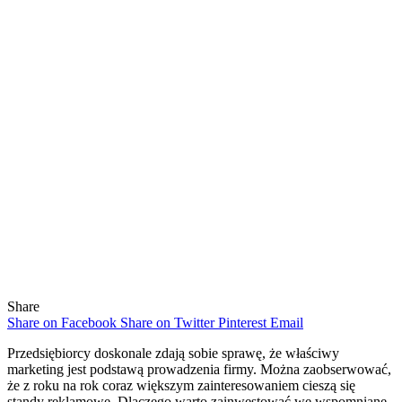
Share
Share on Facebook
Share on Twitter
Pinterest
Email
Przedsiębiorcy doskonale zdają sobie sprawę, że właściwy
marketing jest podstawą prowadzenia firmy. Można zaobserwować,
że z roku na rok coraz większym zainteresowaniem cieszą się
standy reklamowe. Dlaczego warto zainwestować we wspomniane