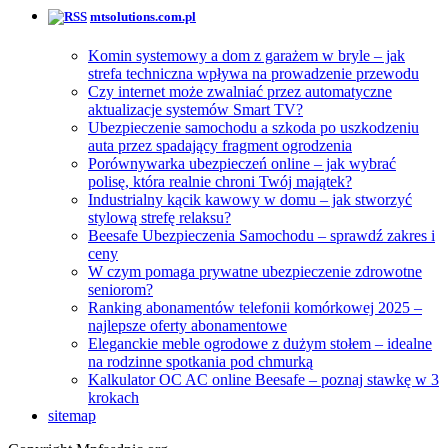
mtsolutions.com.pl
Komin systemowy a dom z garażem w bryle – jak
strefa techniczna wpływa na prowadzenie przewodu
Czy internet może zwalniać przez automatyczne
aktualizacje systemów Smart TV?
Ubezpieczenie samochodu a szkoda po uszkodzeniu
auta przez spadający fragment ogrodzenia
Porównywarka ubezpieczeń online – jak wybrać
polisę, która realnie chroni Twój majątek?
Industrialny kącik kawowy w domu – jak stworzyć
stylową strefę relaksu?
Beesafe Ubezpieczenia Samochodu – sprawdź zakres i
ceny
W czym pomaga prywatne ubezpieczenie zdrowotne
seniorom?
Ranking abonamentów telefonii komórkowej 2025 –
najlepsze oferty abonamentowe
Eleganckie meble ogrodowe z dużym stołem – idealne
na rodzinne spotkania pod chmurką
Kalkulator OC AC online Beesafe – poznaj stawkę w 3
krokach
sitemap