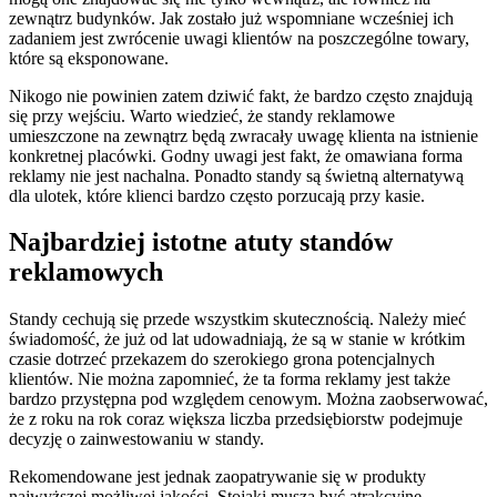
zewnątrz budynków. Jak zostało już wspomniane wcześniej ich
zadaniem jest zwrócenie uwagi klientów na poszczególne towary,
które są eksponowane.
Nikogo nie powinien zatem dziwić fakt, że bardzo często znajdują
się przy wejściu. Warto wiedzieć, że standy reklamowe
umieszczone na zewnątrz będą zwracały uwagę klienta na istnienie
konkretnej placówki. Godny uwagi jest fakt, że omawiana forma
reklamy nie jest nachalna. Ponadto standy są świetną alternatywą
dla ulotek, które klienci bardzo często porzucają przy kasie.
Najbardziej istotne atuty standów
reklamowych
Standy cechują się przede wszystkim skutecznością. Należy mieć
świadomość, że już od lat udowadniają, że są w stanie w krótkim
czasie dotrzeć przekazem do szerokiego grona potencjalnych
klientów. Nie można zapomnieć, że ta forma reklamy jest także
bardzo przystępna pod względem cenowym. Można zaobserwować,
że z roku na rok coraz większa liczba przedsiębiorstw podejmuje
decyzję o zainwestowaniu w standy.
Rekomendowane jest jednak zaopatrywanie się w produkty
najwyższej możliwej jakości. Stojaki muszą być atrakcyjne