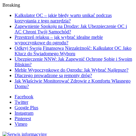
Breaking
Kalkulator OC – jakie błędy warto unikać podczas
korzystania z tego narzędzia?
Zapewnienie Spokoju na Drodze: Jak Ubezpieczenie OC i
AC Chroni Twój Samochód?
Przestrzeń relaksu – jak wybrać idealne meble
wypoczynkowe do ogrodu?
Odkryj Swoją Finansową Niezależność: Kalkulator OC Jako
Klucz do Świadomego Wyboru
Ubezpieczenie NNW: Jak Zapewnić Ochronę Sobie i Swoim
Bliskim?
Meble Wypoczynkowe do Ogrodu: Jak Wybrać Najlepsze?
Dlaczego prowadzone są remonty dróg?
Jak Właściwie Monitorować Zdrowie z Komfortu Własnego
Domu?
Facebook
Twitter
Google Plus
Instagram
Pinterest
Vimeo